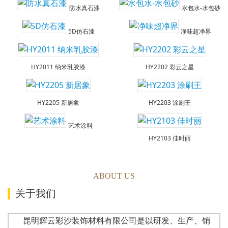
防水真石漆
水包水-水包砂
5D仿石漆
净味超净界
HY2011 纳米乳胶漆
HY2202 彩云之星
HY2205 新居象
HY2203 涂刷王
艺术涂料
HY2103 佳时丽
ABOUT US
关于我们
昆明辉云彩沙装饰材料有限公司是以研发、生产、销