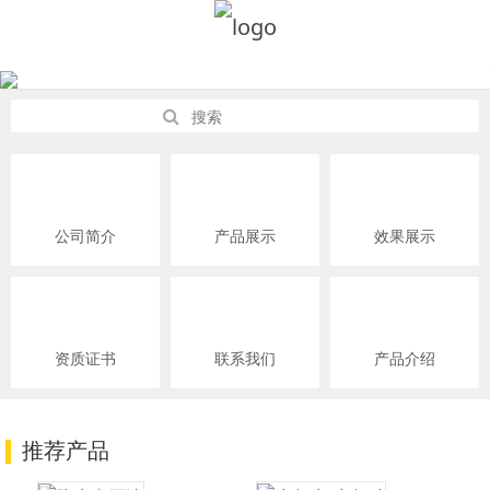
公司简介
产品展示
效果展示
资质证书
联系我们
产品介绍
推荐产品